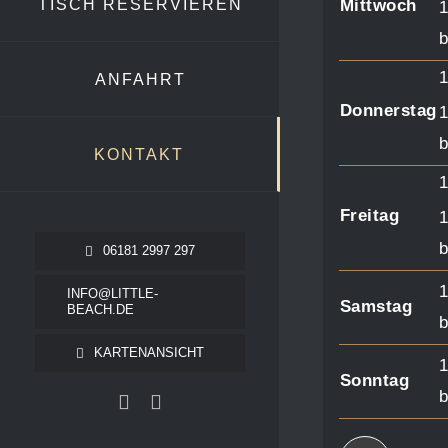
TISCH RESERVIEREN
Mittwoch
1
b
1
ANFAHRT
Donnerstag
1
b
KONTAKT
1
Freitag
1
b
06181 2997 297
1
INFO@LITTLE-
Samstag
BEACH.DE
b
KARTENANSICHT
1
Sonntag
b