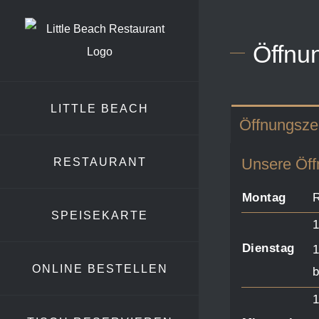
Zum
Inhalt
Öffnu
springen
LITTLE BEACH
Öffnungsze
Unsere Öffn
RESTAURANT
Montag
R
SPEISEKARTE
1
Dienstag
1
ONLINE BESTELLEN
b
1